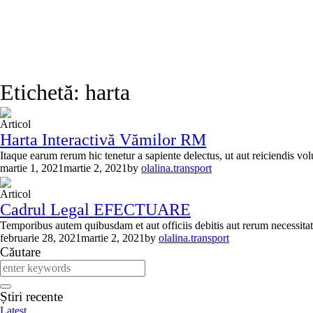
Etichetă:
harta
Articol
Harta Interactivă Vămilor RM
Itaque earum rerum hic tenetur a sapiente delectus, ut aut reiciendis vol
martie 1, 2021
martie 2, 2021
by
olalina.transport
Articol
Cadrul Legal EFECTUARE
Temporibus autem quibusdam et aut officiis debitis aut rerum necessitati
februarie 28, 2021
martie 2, 2021
by
olalina.transport
Căutare
Știri recente
Latest