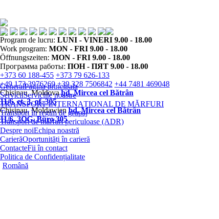
Program de lucru:
LUNI - VINERI 9.00 - 18.00
Work program:
MON - FRI 9.00 - 18.00
Öffnungszeiten:
MON - FRI 9.00 - 18.00
Программа работы:
ПОН - ПЯТ 9.00 - 18.00
+373 60 188-455
+373 79 626-133
+49 173 3976269
+39 328 7506842
+44 7481 469048
General
Pagina principala
Chisinau, Moldova
bd. Mircea cel Bătrân
Servicii
Serviciile noastre
11/6, et. 3, of. 305
TRANSPORT INTERNAȚIONAL DE MĂRFURI
Chisinau, Moldawien
bd. Mircea cel Bătrân
Transport în regim de grupaj
11/6, 3OG, Büro 305
Transport de mărfuri periculoase (ADR)
Despre noi
Echipa noastră
Carieră
Oportunități în carieră
Contacte
Fii în contact
Politica de Confidențialitate
Română