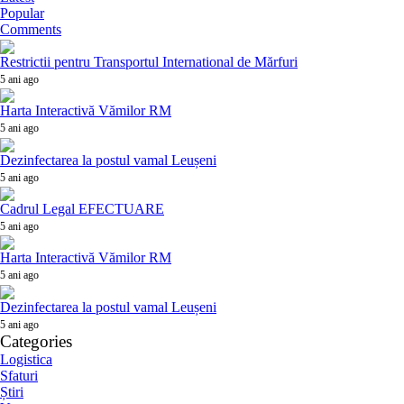
Popular
Comments
Restrictii pentru Transportul International de Mărfuri
5 ani ago
Harta Interactivă Vămilor RM
5 ani ago
Dezinfectarea la postul vamal Leușeni
5 ani ago
Cadrul Legal EFECTUARE
5 ani ago
Harta Interactivă Vămilor RM
5 ani ago
Dezinfectarea la postul vamal Leușeni
5 ani ago
Categories
Logistica
Sfaturi
Știri