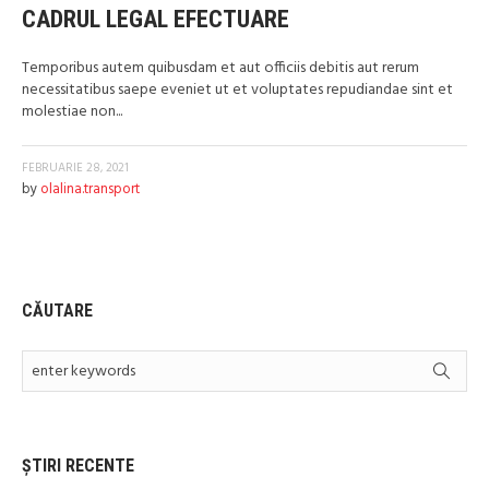
CADRUL LEGAL EFECTUARE
Temporibus autem quibusdam et aut officiis debitis aut rerum
necessitatibus saepe eveniet ut et voluptates repudiandae sint et
molestiae non...
FEBRUARIE 28, 2021
by
olalina.transport
CĂUTARE
ȘTIRI RECENTE