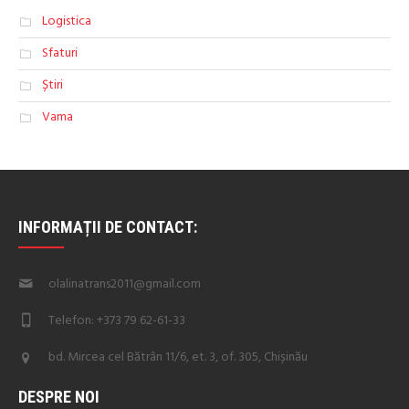
Logistica
Sfaturi
Știri
Vama
INFORMAȚII DE CONTACT:
olalinatrans2011@gmail.com
Telefon: +373 79 62-61-33
bd. Mircea cel Bătrân 11/6, et. 3, of. 305, Chișinău
DESPRE NOI