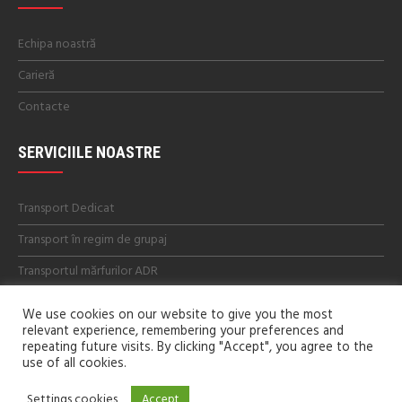
Echipa noastră
Carieră
Contacte
SERVICIILE NOASTRE
Transport Dedicat
Transport în regim de grupaj
Transportul mărfurilor ADR
We use cookies on our website to give you the most
relevant experience, remembering your preferences and
repeating future visits. By clicking "Accept", you agree to the
use of all cookies.
Settings cookies
Accept