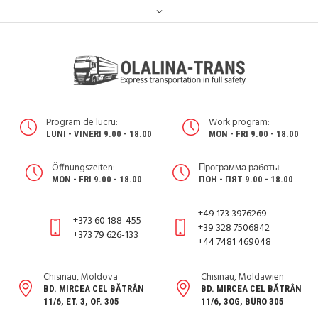
Program de lucru:
Work program:
LUNI - VINERI 9.00 - 18.00
MON - FRI 9.00 - 18.00
Öffnungszeiten:
Программа работы:
MON - FRI 9.00 - 18.00
ПОН - ПЯТ 9.00 - 18.00
+49 173 3976269
+373 60 188-455
+39 328 7506842
+373 79 626-133
+44 7481 469048
Chisinau, Moldova
Chisinau, Moldawien
BD. MIRCEA CEL BĂTRÂN
BD. MIRCEA CEL BĂTRÂN
11/6, ET. 3, OF. 305
11/6, 3OG, BÜRO 305