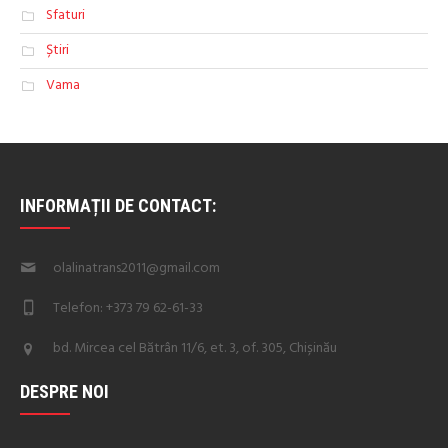
Sfaturi
Știri
Vama
INFORMAȚII DE CONTACT:
olalinatrans2011@gmail.com
Telefon: +373 79 62-61-33
bd. Mircea cel Bătrân 11/6, et. 3, of. 305, Chișinău
DESPRE NOI