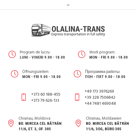
Program de lucru:
Work program:
LUNI - VINERI 9.00 - 18.00
MON - FRI 9.00 - 18.00
Öffnungszeiten:
Программа работы:
MON - FRI 9.00 - 18.00
ПОН - ПЯТ 9.00 - 18.00
+49 173 3976269
+373 60 188-455
+39 328 7506842
+373 79 626-133
+44 7481 469048
Chisinau, Moldova
Chisinau, Moldawien
BD. MIRCEA CEL BĂTRÂN
BD. MIRCEA CEL BĂTRÂN
11/6, ET. 3, OF. 305
11/6, 3OG, BÜRO 305