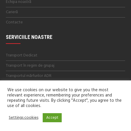
Echipa noastră
Carieră
Contacte
SERVICIILE NOASTRE
Transport Dedicat
Transport în regim de grupaj
Transportul mărfurilor ADR
We use cookies on our website to give you the most
relevant experience, remembering your preferences and
repeating future visits. By clicking "Accept", you agree to the
use of all cookies.
Settings cookies
Accept
Copyright © 2025 Olalina-Trans S.R.L. Toate drepturile
rezervate - elaborat de
Web Dream