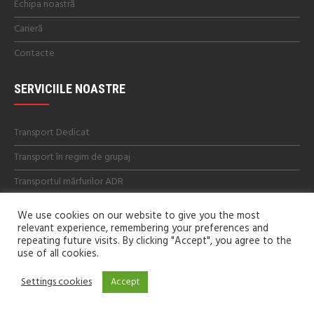
Echipa noastră
Carieră
Contacte
SERVICIILE NOASTRE
Transport Dedicat
Transport în regim de grupaj
Transportul mărfurilor ADR
We use cookies on our website to give you the most
relevant experience, remembering your preferences and
repeating future visits. By clicking "Accept", you agree to the
use of all cookies.
Settings cookies
Accept
Copyright © 2025 Olalina-Trans S.R.L. Toate drepturile
rezervate - elaborat de
Web Dream