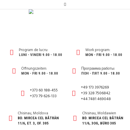
Program de lucru:
Work program:
LUNI - VINERI 9.00 - 18.00
MON - FRI 9.00 - 18.00
Öffnungszeiten:
Программа работы:
MON - FRI 9.00 - 18.00
ПОН - ПЯТ 9.00 - 18.00
+49 173 3976269
+373 60 188-455
+39 328 7506842
+373 79 626-133
+44 7481 469048
Chisinau, Moldova
Chisinau, Moldawien
BD. MIRCEA CEL BĂTRÂN
BD. MIRCEA CEL BĂTRÂN
11/6, ET. 3, OF. 305
11/6, 3OG, BÜRO 305