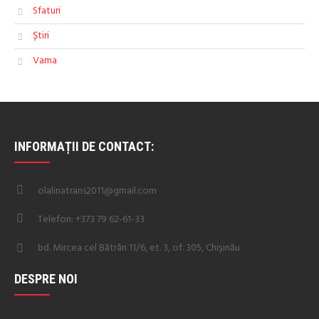
Sfaturi
Știri
Vama
INFORMAȚII DE CONTACT:
olalinatrans2011@gmail.com
Telefon: +373 79 62-61-33
bd. Mircea cel Bătrân 11/6, et. 3, of. 305, Chișinău
DESPRE NOI