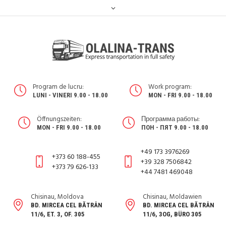
Program de lucru:
Work program:
LUNI - VINERI 9.00 - 18.00
MON - FRI 9.00 - 18.00
Öffnungszeiten:
Программа работы:
MON - FRI 9.00 - 18.00
ПОН - ПЯТ 9.00 - 18.00
+49 173 3976269
+373 60 188-455
+39 328 7506842
+373 79 626-133
+44 7481 469048
Chisinau, Moldova
Chisinau, Moldawien
BD. MIRCEA CEL BĂTRÂN
BD. MIRCEA CEL BĂTRÂN
11/6, ET. 3, OF. 305
11/6, 3OG, BÜRO 305