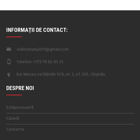
INFORMAȚII DE CONTACT:
olalinatrans2011@gmail.com
Telefon: +373 79 62-61-33
bd. Mircea cel Bătrân 11/6, et. 3, of. 305, Chișinău
DESPRE NOI
Echipa noastră
Carieră
Contacte