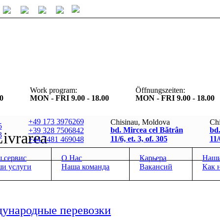
Work program:
Öffnungszeiten:
0
MON - FRI 9.00 - 18.00
MON - FRI 9.00 - 18.00
+49 173 3976269
Chisinau, Moldova
Chi
5
bd. Mircea cel Bătrân
bd.
+39 328 7506842
Livrarea
3
11/6, et. 3, of. 305
11
+44 7481 469048
 сервис
О Нас
Карьера
Наши
и услуги
Наша команда
Вакансий
Как 
ународные перевозки