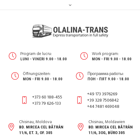
Program de lucru:
Work program:
LUNI - VINERI 9.00 - 18.00
MON - FRI 9.00 - 18.00
Öffnungszeiten:
Программа работы:
MON - FRI 9.00 - 18.00
ПОН - ПЯТ 9.00 - 18.00
+49 173 3976269
+373 60 188-455
+39 328 7506842
+373 79 626-133
+44 7481 469048
Chisinau, Moldova
Chisinau, Moldawien
BD. MIRCEA CEL BĂTRÂN
BD. MIRCEA CEL BĂTRÂN
11/6, ET. 3, OF. 305
11/6, 3OG, BÜRO 305