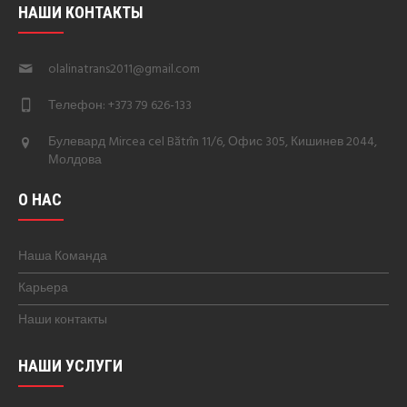
НАШИ КОНТАКТЫ
olalinatrans2011@gmail.com
Телефон: +373 79 626-133
Булевард Mircea cel Bătrîn 11/6, Офис 305, Кишинев 2044,
Молдова
О НАС
Наша Команда
Карьера
Наши контакты
НАШИ УСЛУГИ