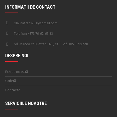
INFORMAȚII DE CONTACT:
olalinatrans2011@gmail.com
Telefon: +373 79 62-61-33
bd. Mircea cel Bătrân 11/6, et. 3, of. 305, Chișinău
DESPRE NOI
Echipa noastră
Carieră
Contacte
SERVICIILE NOASTRE