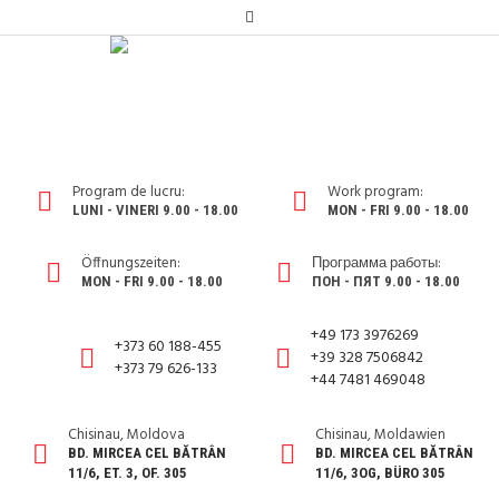
Program de lucru:
Work program:
LUNI - VINERI 9.00 - 18.00
MON - FRI 9.00 - 18.00
Öffnungszeiten:
Программа работы:
MON - FRI 9.00 - 18.00
ПОН - ПЯТ 9.00 - 18.00
+49 173 3976269
+373 60 188-455
+39 328 7506842
+373 79 626-133
+44 7481 469048
Chisinau, Moldova
Chisinau, Moldawien
BD. MIRCEA CEL BĂTRÂN
BD. MIRCEA CEL BĂTRÂN
11/6, ET. 3, OF. 305
11/6, 3OG, BÜRO 305