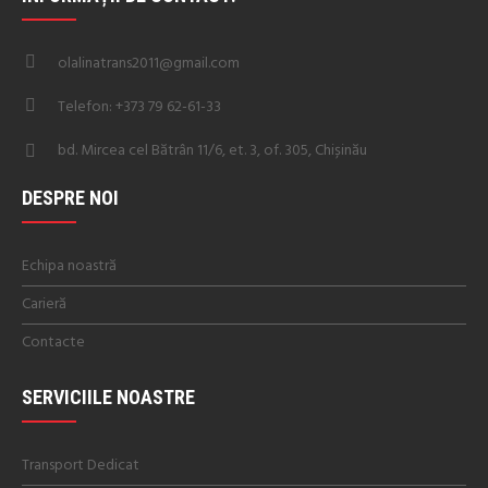
olalinatrans2011@gmail.com
Telefon: +373 79 62-61-33
bd. Mircea cel Bătrân 11/6, et. 3, of. 305, Chișinău
DESPRE NOI
Echipa noastră
Carieră
Contacte
SERVICIILE NOASTRE
Transport Dedicat